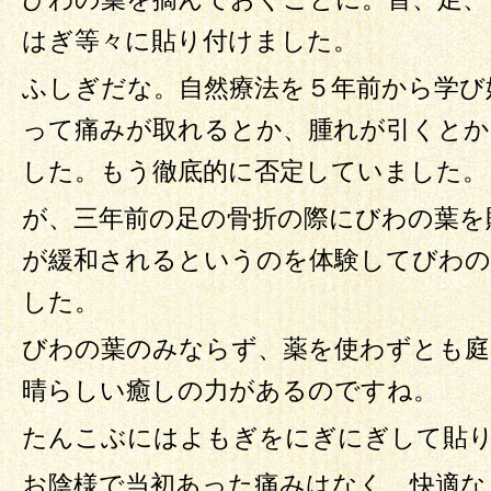
はぎ等々に貼り付けました。
ふしぎだな。自然療法を５年前から学び
って痛みが取れるとか、腫れが引くとか
した。もう徹底的に否定していました。
が、三年前の足の骨折の際にびわの葉を
が緩和されるというのを体験してびわの
した。
びわの葉のみならず、薬を使わずとも庭
晴らしい癒しの力があるのですね。
たんこぶにはよもぎをにぎにぎして貼
お陰様で当初あった痛みはなく、快適な