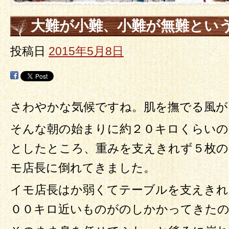
大難が小難、小難が無難とい
投稿日
2015年5月8日
さわやかな気候ですね。肌を撫でる風が
そんな朝の始まりに約２０キロくらいの
としたところ、重みを支えきれず５枚
モ店長に倒れてきました。
イモ店長はか弱くてテーブルを支えきれ
００キロ近いものがのしかかってきた