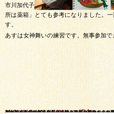
市川加代子
所は薬箱」とても参考になりました。一
す。
あすは女神舞いの練習です。無事参加で
MICHIKO KAMIKAWA の紹介
オーナーの上川 美智子です。こんなに豊かなのに味気ないと思われている玄米菜食を楽しんで食べていただけるよう頑張っています。 そしてもう一つの顔。 自然療法のエキスパートになるべく日々勉強しております。自身の乳がんを自身で癒した経験を基に精神面、スピリチャル、自ら治る力を立ち上げる自然療法をお伝え実際に自分でできるようにお教えしています。まずは体験してみること、をお勧めします。 私がここまで来れたのはまずやってみる！事に徹してきたからです
MICHIKO KAMIKAWA の投稿をすべて表示
→