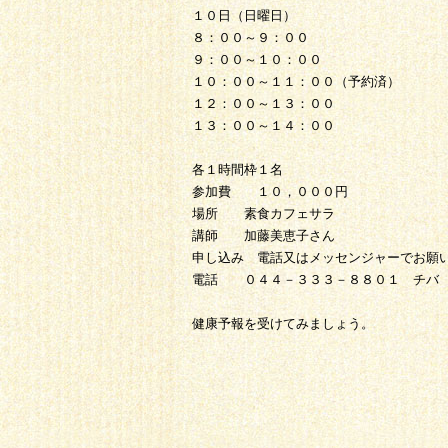
１０日（日曜日）
８：００～９：００
９：００～１０：００
１０：００～１１：００（予約済）
１２：００～１３：００
１３：００～１４：００
各１時間枠１名
参加費 １０，０００円
場所 素食カフェサラ
講師 加藤美恵子さん
申し込み 電話又はメッセンジャーでお願
電話 ０４４－３３３－８８０１ チバ
健康予報を受けてみましょう。