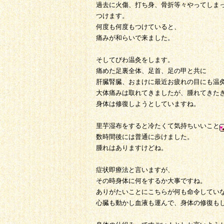
過去に火傷、打ち身、骨折等々やってしま
つけます。
何度も何度もつけていると、
痛みが和らいで来ました。
そしてびわ温灸をします。
痛めた足裏全体、足首、足の甲と共に
肝臓腎臓、おまけに最近お疲れの目にも温
大体痛みは取れてきましたが、腫れてきた
身体は修復しようとしていますね。
里芋湿布をすると冷たくて気持ちいいこと
数時間後には普通に歩けました。
腫れはありますけどね。
症状即療法と言いますが、
その時身体に何をするか大事ですね。
ありがたいことにこちらが何も命令してい
心臓も動かし血液も運んで、身体の修復も