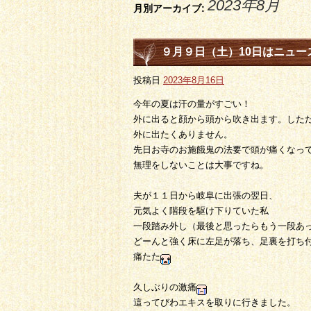
2023年8月
月別アーカイブ:
９月９日（土）10日はニュー
投稿日
2023年8月16日
今年の夏は汗の量がすごい！
外に出ると顔から頭から吹き出ます。した
外に出たくありません。
先日お寺のお施餓鬼の法要で頭が痛くなっ
無理をしないことは大事ですね。
夫が１１日から岐阜に出張の翌日、
元気よく階段を駆け下りていた私
一段踏み外し（最後と思ったらもう一段あ
どーんと強く床に左足が落ち、足裏を打ち
痛たた
久しぶりの激痛
這ってびわエキスを取りに行きました。