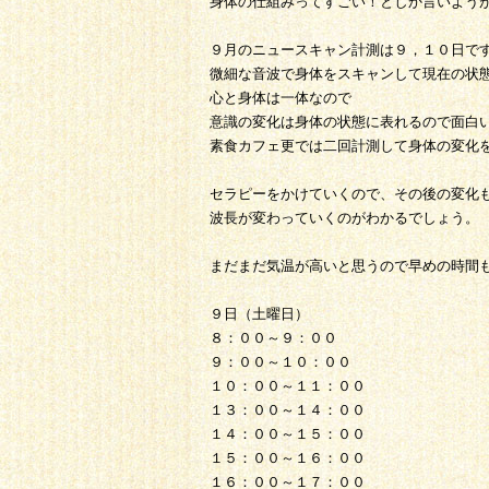
身体の仕組みってすごい！としか言いよう
９月のニュースキャン計測は９，１０日で
微細な音波で身体をスキャンして現在の状
心と身体は一体なので
意識の変化は身体の状態に表れるので面白
素食カフェ更では二回計測して身体の変化
セラピーをかけていくので、その後の変化
波長が変わっていくのがわかるでしょう。
まだまだ気温が高いと思うので早めの時間
９日（土曜日）
８：００～９：００
９：００～１０：００
１０：００～１１：００
１３：００～１４：００
１４：００～１５：００
１５：００～１６：００
１６：００～１７：００