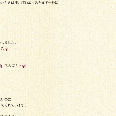
ったときは即、びわエキスをまず一番に
灸しました。
きた
てんごく～
ないのに
してくれています。