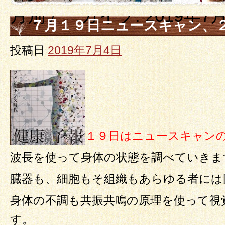
月別アーカイブ:
2019年7
７月１９日ニュースキャン、
検査の講座VOL.１
投稿日
2019年7月4日
１９日はニュースキャン
波長を使って身体の状態を調べていきま
臓器も、細胞もそ組織もあらゆる者には
身体の不調も共振共鳴の原理を使って視
す。