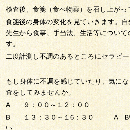
検査後、食箋（食べ物薬）を召し上がっ
食箋後の身体の変化を見ていきます。自
先生から食事、手当法、生活等について
す。
二度計測し不調のあるところにセラピー
もし身体に不調を感じていたり、気にな
査をしてみませんか。
A ９：００～１２：００
B １３：３０～１6：３０ A B
い。