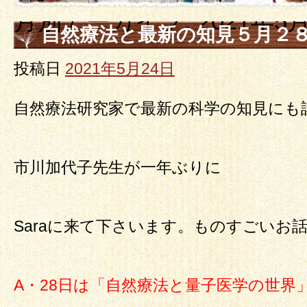
月別アーカイブ:
2021年5
自然療法と最新の知見５月２
法研究会２９日（土）
投稿日
2021年5月24日
自然療法研究家で最新の科学の知見にも
市川加代子先生が一年ぶりに
Saraに来て下さいます。ものすごいお
A・28日は「自然療法と量子医学の世界