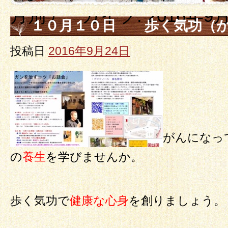
月別アーカイブ:
2016年9
１０月１０日 歩く気功（か
を治すコツ「お話会」
投稿日
2016年9月24日
がんになっ
の
養生
を学びませんか。
歩く気功で
健康な心身
を創りましょう。