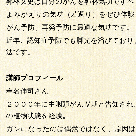
郭林女史は自分のがんを郭林気功ですべ
よみがえりの気功（若返り）をぜひ体験
がん予防、再発予防に最適な気功です。
近年、認知症予防でも脚光を浴びており
法です。
講師プロフィール
春名伸司さん
２０００年に中咽頭がんⅣ期と告知され
の植物状態を経験。
ガンになったのは偶然ではなく、原因は