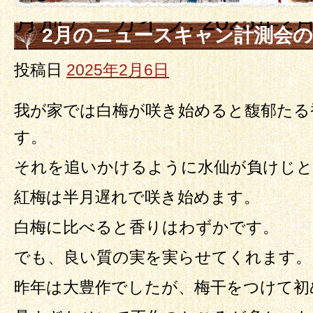
月別アーカイブ:
2025年2
2月のニュースキャン計測会
投稿日
2025年2月6日
我が家では白梅が咲き始めると馥郁たる
す。
それを追いかけるように水仙が負けじと
紅梅は半月遅れで咲き始めます。
白梅に比べると香りはわずかです。
でも、良い質の実を実らせてくれます。
昨年は大豊作でしたが、梅干をつけて初