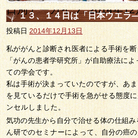
日別アーカイブ:
2014年1
１３、１４日は「日本ウエラ
ためお休みです。その後の営
投稿日
2014年12月13日
私ががんと診断され医者による手術を断
「がんの患者学研究所」が自助療法によ
ての学会です。
私は手術が決まっていたのですが、あま
を見ているだけで手術を急がせる態度に
ンセルしました。
気功の先生から自分で治せる体の仕組み
ん研でのセミナーによって、自分の癌の