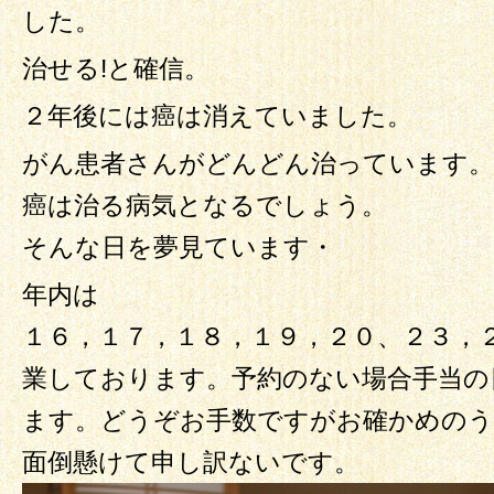
した。
治せる!と確信。
２年後には癌は消えていました。
がん患者さんがどんどん治っています。
癌は治る病気となるでしょう。
そんな日を夢見ています・
年内は
１６，１７，１８，１９，２０、２３，２
業しております。予約のない場合手当の
ます。どうぞお手数ですがお確かめのう
面倒懸けて申し訳ないです。