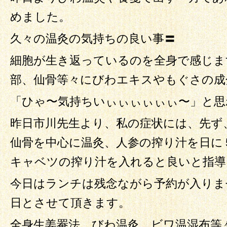
めました。
久々の温灸の気持ちの良い事〓
細胞が生き返っているのを全身で感じま
部、仙骨等々にびわエキスやもぐさの成
「ひゃ〜気持ちいぃぃぃぃぃぃ〜」と思
昨日市川先生より、私の症状には、先ず
仙骨を中心に温灸、人参の搾り汁を日に
キャベツの搾り汁を入れると良いと指導
今日はランチは残念ながら予約が入りま
日とさせて頂きます。
全身生姜罨法、びわ温灸、ビワ温湿布等