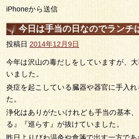
iPhoneから送信
今日は手当の日なのでランチ
投稿日
2014年12月9日
今年は沢山の毒だしをしていますが、大
いました。
炎症を起こしている臓器や器官に手入れ
た。
浄化はありがたいけれども手当の基本、
る』『巡らす』が抜けていました。
昨日よりびわ温灸や食箋で出す一方であ