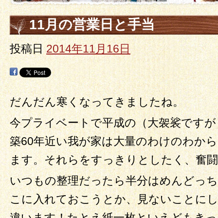
11月の営業日と手当
投稿日
2014年11月16日
だんだん寒くなってきましたね。
今プライベートで平成の（大袈裟ですが
築60年近い我が家は大量のわけのわか
ます。それらをすっきりとしたく、奮
いつもの整理だったら半分はめんどっち
こに入れておこうとか、見ないことに
違います！たとえ紙一枚といえどもきっ