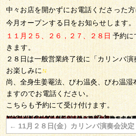
中々お店を開かずにお電話くださった方
今月オープンする日をお知らせします。
１１月２５、２６，２７、２８日
予約に
きます。
２８日は一般営業終了後に「カリンバ演
お楽しみに
尚、全身生姜罨法、びわ温灸、びわ温湿
ますのでお電話ください。
こちらも予約にて受け付けます。
MICHIKO KAMIKAWA の紹介
オーナーの上川 美智子です。こんなに豊かなのに味気ないと思われている玄米菜食を楽しんで食べていただけるよう頑張っています。 そしてもう一つの顔。 自然療法のエキスパートになるべく日々勉強しております。自身の乳がんを自身で癒した経験を基に精神面、スピリチャル、自ら治る力を立ち上げる自然療法をお伝え実際に自分でできるようにお教えしています。まずは体験してみること、をお勧めします。 私がここまで来れたのはまずやってみる！事に徹してきたからです
MICHIKO KAMIKAWA の投稿をすべて表示
→
←
11月２８日(金）カリンバ演奏会決定