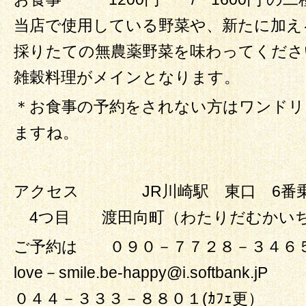
当店で使用している野菜や、新たに加え
採りたての無農薬野菜を味わってください
雑穀料理がメインとなります。
＊お食事の予約をされない方はワンドリ
ますね。
アクセス JR川崎駅 東口 6番
4つ目 渡田向町（わたりだむかい
ご予約は ０９０－７７２８－３４６
love－smile.be-happy@i.softbank.jP
０４４－３３３－８８０１(ｶﾌｪ更）