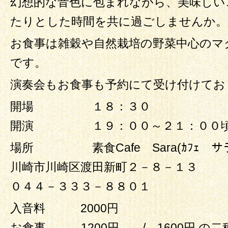
幻想的な音色に包まれながら、美味しい
たりとした時間を共に過ごしませんか。
お食事は雑穀や自然栽培の野菜中心のマ
です。
演奏会もお食事も予約にて受け付けてお
開場 １８：３０
開演 １９：００～２１：００
場所 素食Cafe Sara(ｶﾌｪ サ
川崎市川崎区渡田新町２－８－１３
０４４－３３３－８８０１
入音料 2000円
お食事 1200円 / 1600円 の二