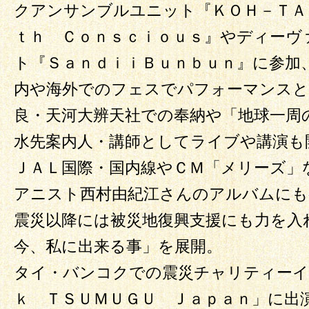
クアンサンブルユニット『ＫＯＨ－ＴＡ
ｔｈ Ｃｏｎｓｃｉｏｕｓ』やディーヴ
ト『ＳａｎｄｉｉＢｕｎｂｕｎ』に参加
内や海外でのフェスでパフォーマンスと
良・天河大辨天社での奉納や「地球一周
水先案内人・講師としてライブや講演も
ＪＡＬ国際・国内線やＣＭ「メリーズ」
アニスト西村由紀江さんのアルバムにも
震災以降には被災地復興支援にも力を入
今、私に出来る事」を展開。
タイ・バンコクでの震災チャリティーイ
ｋ ＴＳＵＭＵＧＵ Ｊａｐａｎ」に出