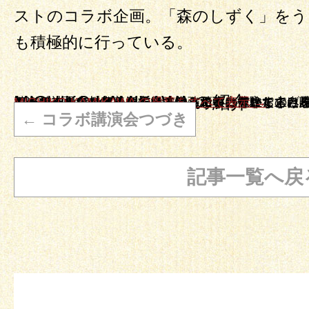
ストのコラボ企画。「森のしずく」をう
も積極的に行っている。
MICHIKO KAMIKAWA の紹介
オーナーの上川 美智子です。こんなに豊かなのに味気ないと思われている玄米菜食を楽しんで食べていただけるよう頑張っています。 そしてもう一つの顔。 自然療法のエキスパートになるべく日々勉強しております。自身の乳がんを自身で癒した経験を基に精神面、スピリチャル、自ら治る力を立ち上げる自然療法をお伝え実際に自分でできるようにお教えしています。まずは体験してみること、をお勧めします。 私がここまで来れたのはまずやってみる！事に徹してきたからです
MICHIKO KAMIKAWA の投稿をすべて表示
→
←
コラボ講演会つづき
記事一覧へ戻