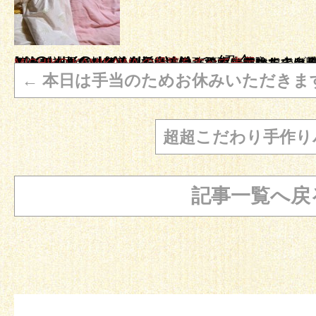
MICHIKO KAMIKAWA の紹介
オーナーの上川 美智子です。こんなに豊かなのに味気ないと思われている玄米菜食を楽しんで食べていただけるよう頑張っています。 そしてもう一つの顔。 自然療法のエキスパートになるべく日々勉強しております。自身の乳がんを自身で癒した経験を基に精神面、スピリチャル、自ら治る力を立ち上げる自然療法をお伝え実際に自分でできるようにお教えしています。まずは体験してみること、をお勧めします。 私がここまで来れたのはまずやってみる！事に徹してきたからです
MICHIKO KAMIKAWA の投稿をすべて表示
→
←
本日は手当のためお休みいただきま
超超こだわり手作り
記事一覧へ戻