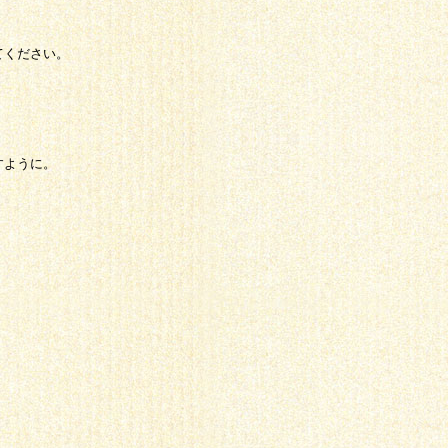
てください。
。
すように。