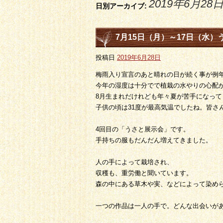
2019年6月28
日別アーカイブ:
7月15日（月）～17日（水
投稿日
2019年6月28日
梅雨入り宣言のあと晴れの日が続く事が例
今年の湿度は十分でで植栽の水やりの心配
8月生まれだけれども年々夏が苦手になって
子供の頃は31度が最高気温でしたね。皆さ
4回目の「うさと展示会」です。
手持ちの服もだんだん増えてきました。
人の手によって栽培され、
収穫も、重労働と聞いています。
森の中にある草木や実、などによって染め
一つの作品は一人の手で。どんな出会いが