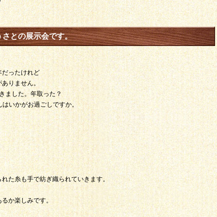
日
）うさとの展示会です。
年だったけれど
がありません。
きました。年取った？
んはいかがお過ごしですか。
られた糸も手で紡ぎ織られていきます。
あるか楽しみです。