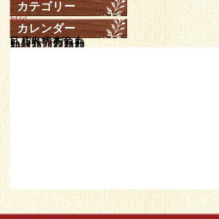
カテゴリー
日記
カレンダー
日
月
2018年9月
火
水
木
金
土
1
2
3
4
5
6
7
8
9
10
11
12
13
14
15
16
17
18
19
20
21
22
23
24
25
26
27
28
29
30
« 8月
10月 »