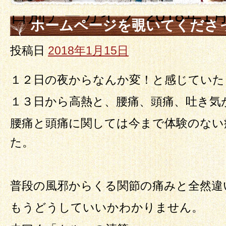
日別アーカイブ:
2018年1
ホームページを覗いてくださ
います。
投稿日
2018年1月15日
１２日の夜からなんか変！と感じていた
１３日から高熱と、腰痛、頭痛、吐き気
腰痛と頭痛に関しては今まで体験のない
た。
普段の風邪からくる関節の痛みと全然違
もうどうしていいかわかりません。