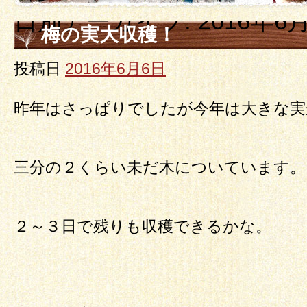
日別アーカイブ:
2016年6
梅の実大収穫！
投稿日
2016年6月6日
昨年はさっぱりでしたが今年は大きな実
三分の２くらい未だ木についています。
２～３日で残りも収穫できるかな。