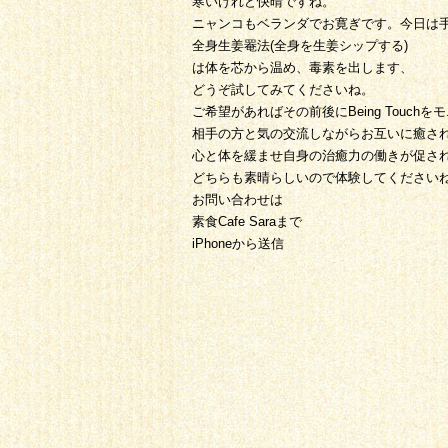
寒いけれど快晴ですね。
ニャンコもベランダでお寛ぎです。今日は
全身生姜罨法(全身を生姜シップする)
は体を芯から温め、毒素を出します、
どうぞ試してみてくださいね。
ご希望があればその前後にBeing Touc
相手の方と気の交流しながらお互いに癒さ
心と体を緩ませ自身の治癒力の働きが促さ
どちらも素晴らしいので体験してください
お問い合わせは
素食Cafe Saraまで
iPhoneから送信