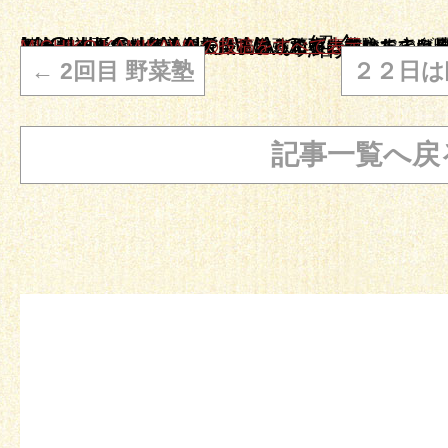
MICHIKO KAMIKAWA の紹介
オーナーの上川 美智子です。こんなに豊かなのに味気ないと思われている玄米菜食を楽しんで食べていただけるよう頑張っています。 そしてもう一つの顔。 自然療法のエキスパートになるべく日々勉強しております。自身の乳がんを自身で癒した経験を基に精神面、スピリチャル、自ら治る力を立ち上げる自然療法をお伝え実際に自分でできるようにお教えしています。まずは体験してみること、をお勧めします。 私がここまで来れたのはまずやってみる！事に徹してきたからです
MICHIKO KAMIKAWA の投稿をすべて表示
→
←
2回目 野菜塾
２２日は
記事一覧へ戻