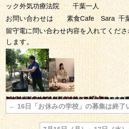
ック外気功療法院 千葉一人
お問い合わせは 素食Cafe Sara 千
留守電に問い合わせ内容を入れてくださ
します。
MICHIKO KAMIKAWA の紹介
オーナーの上川 美智子です。こんなに豊かなのに味気ないと思われている玄米菜食を楽しんで食べていただけるよう頑張っています。 そしてもう一つの顔。 自然療法のエキスパートになるべく日々勉強しております。自身の乳がんを自身で癒した経験を基に精神面、スピリチャル、自ら治る力を立ち上げる自然療法をお伝え実際に自分でできるようにお教えしています。まずは体験してみること、をお勧めします。 私がここまで来れたのはまずやってみる！事に徹してきたからです
MICHIKO KAMIKAWA の投稿をすべて表示
→
←
16日「お休みの学校」の募集は終了