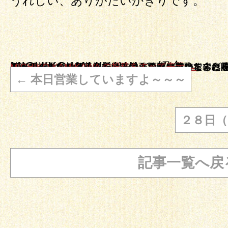
うれしい、ありがたいかぎりです。
MICHIKO KAMIKAWA の紹介
オーナーの上川 美智子です。こんなに豊かなのに味気ないと思われている玄米菜食を楽しんで食べていただけるよう頑張っています。 そしてもう一つの顔。 自然療法のエキスパートになるべく日々勉強しております。自身の乳がんを自身で癒した経験を基に精神面、スピリチャル、自ら治る力を立ち上げる自然療法をお伝え実際に自分でできるようにお教えしています。まずは体験してみること、をお勧めします。 私がここまで来れたのはまずやってみる！事に徹してきたからです
MICHIKO KAMIKAWA の投稿をすべて表示
→
←
本日営業していますよ～～～
２８日
記事一覧へ戻