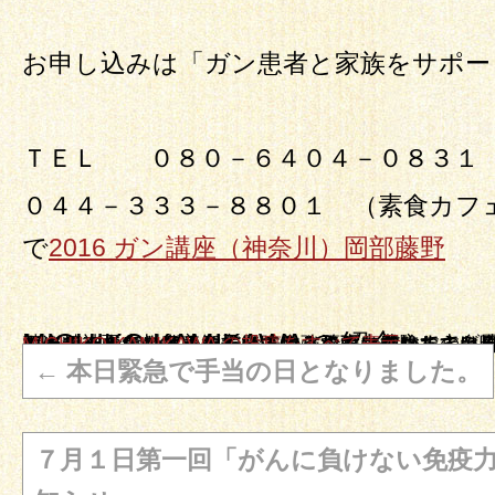
お申し込みは「ガン患者と家族をサポー
ＴＥＬ ０８０－６４０４－０８３１
０４４－３３３－８８０１ （素食カ
で
2016 ガン講座（神奈川）岡部藤野
MICHIKO KAMIKAWA の紹介
オーナーの上川 美智子です。こんなに豊かなのに味気ないと思われている玄米菜食を楽しんで食べていただけるよう頑張っています。 そしてもう一つの顔。 自然療法のエキスパートになるべく日々勉強しております。自身の乳がんを自身で癒した経験を基に精神面、スピリチャル、自ら治る力を立ち上げる自然療法をお伝え実際に自分でできるようにお教えしています。まずは体験してみること、をお勧めします。 私がここまで来れたのはまずやってみる！事に徹してきたからです
MICHIKO KAMIKAWA の投稿をすべて表示
→
←
本日緊急で手当の日となりました。
７月１日第一回「がんに負けない免疫