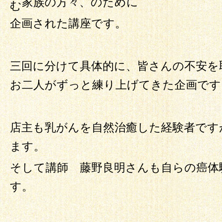
家族の方々、のために
む
企画された講座です。
三回に分けて具体的に、皆さんの不安を
お二人がずっと練り上げてきた企画です
店主も乳がんを自然治癒した経験者です
ます。
そして講師 藤野良明さんも自らの癌体
す。